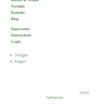
Termine
Kontakt
Blog
Impressum
Datenschutz
Login
Folgen
Folgen
©
2026
by Praxis für Psychotherapie Laura
Timmann • Design & Realisation by
Cyrus
Tahbasian