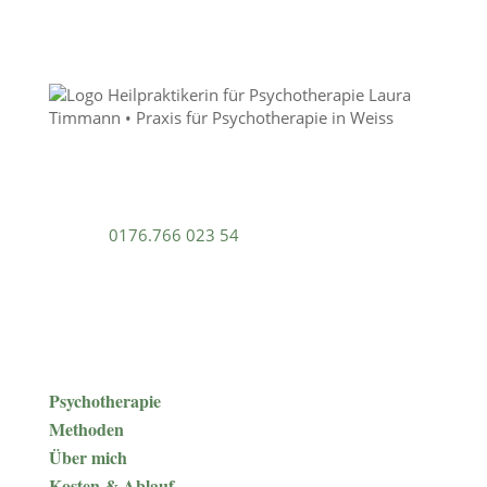
Laura Timmann
Heilpraktikerin für Psychotherapie
Telefon
0176.766 023 54
Hartwig-Hesse-Strasse 25
20257 Hamburg
www.psychotherapie-timmann.de
kontakt[at]psychotherapie-timmann.de
Psychotherapie
Methoden
Über mich
Kosten & Ablauf